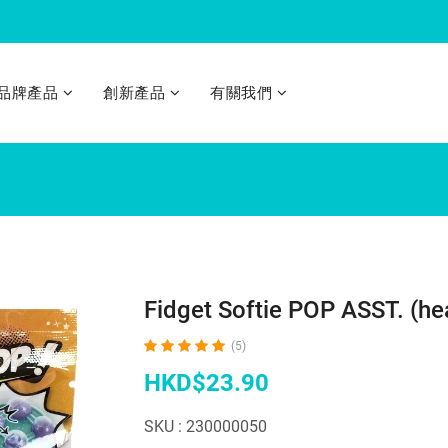
品牌產品
創新產品
有關我們
Flash-Dough Dino play-set 300g
Flash-Dough Farm Animals play-set 300g
Flash-Dough Flashing Cuties 60g
Flash-Dough Mini Scene set 180g
Flash-Dough Sea-life play-set 300g
Flash-Dough Wild Animals play-set 300g
Fidget Air Pop(hamburger)
Fidget Air Pop(snow strips)
Fidget Double Fun - 2PK. ASST. (lightning)
Fidget Double Fun - 2PK. ASST. (pineapple)
Fidget Softie POP ASST. (heart Purple)
Fidget Softie POP ASST. (heart)
Sanitizer Bubble
Sanitizer Bubbl
Sanitizer Bubb
Sanitizer Dough 4 Pot Twin Colors Dough 4 x 2oz
Sanitizer Dough Case 2oz Twin Col
Sanitize
Sanitizer 
Fidget Softie POP ASST. (hea
(5)
HKD$23.90
SKU : 230000050