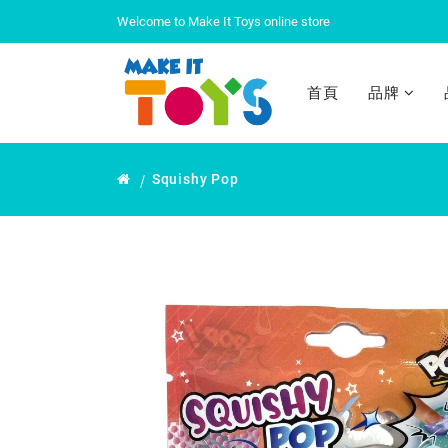
Welcome to Make It Toys online store
首頁
品牌
ColorBling 3 Gem Twin Pack 0.96kg
ColorBling 3 Mini Prisma 60g
ColorBling 6 Mini Prisma 0.96kg
ColorBling Big Gem Asst. (Blue) 60g
ColorBling Big Gem Asst. (Green) 60g
ColorBling Big Gem Asst. (Red) 60g
ColorBling First Jew Set 40g
ColorBling Flashing Gem Set 40g
ColorBling Gem Twin Pack 60g
ColorBling Jew Set 0.96kg
ColorBling Jewel Cuties 40g
ColorBling Surprise Bag 0.96kg
ColorBling Trendy Set 0.96kg
ColorBling Twin Colors 60g
Flash-peg Deluxe tool case
Flash-peg Super Deluxe tool case
Squishy Pop