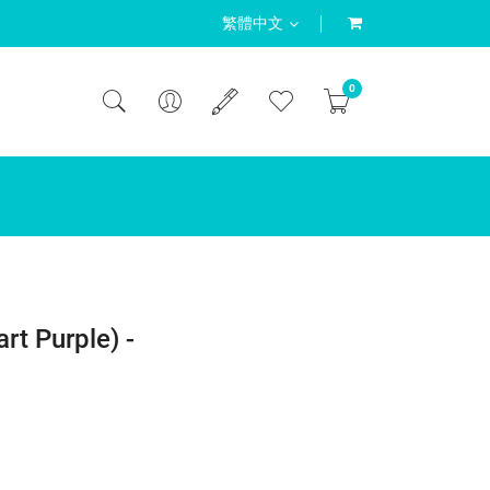
繁體中文
0
s 1.75oz
es Box Pack 8oz
les Box Pack 16oz
ors Dough 6 x 2oz
r Dough Pot Twin Colors Dough 2oz
Slime 3 Pot Trunk 1oz,2oz,4oz
rt Purple) -