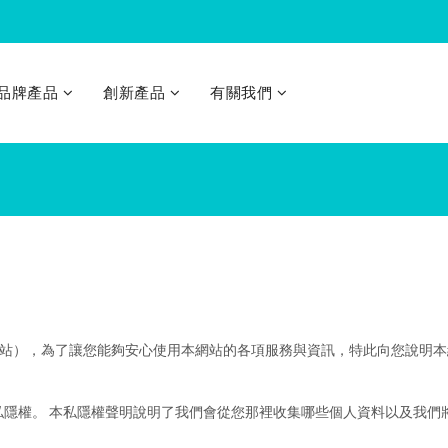
品牌產品
創新產品
有關我們
Flash-Dough Dino play-set 300g
Flash-Dough Farm Animals play-set 300g
Flash-Dough Flashing Cuties 60g
Flash-Dough Mini Scene set 180g
Flash-Dough Sea-life play-set 300g
Flash-Dough Wild Animals play-set 300g
Fidget Air Pop(hamburger)
Fidget Air Pop(snow strips)
Fidget Double Fun - 2PK. ASST. (lightning)
Fidget Double Fun - 2PK. ASST. (pineapple)
Fidget Softie POP ASST. (heart Purple)
Fidget Softie POP ASST. (heart)
Sanitizer Bubble
Sanitizer Bubbl
Sanitizer Bubb
Sanitizer Dough 4 Pot Twin Colors Dough 4 x 2oz
Sanitizer Dough Case 2oz Twin Col
Sanitize
Sanitizer 
以下簡稱本網站），為了讓您能夠安心使用本網站的各項服務與資訊，特此向您
s.com 很重視您的私隱權。 本私隱權聲明說明了我們會從您那裡收集哪些個人資