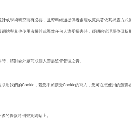
為統計或學術研究而有必要，且資料經過提供者處理或蒐集著依其揭露方式
妨礙網站與其他使用者權益或導致任何人遭受損害時，經網站管理單位研析
資料時，將對委外廠商或個人善盡監督管理之責。
我們的Cookie，若您不願接受Cookie的寫入，您可在您使用的瀏覽
正後的條款將刊登於網站上。