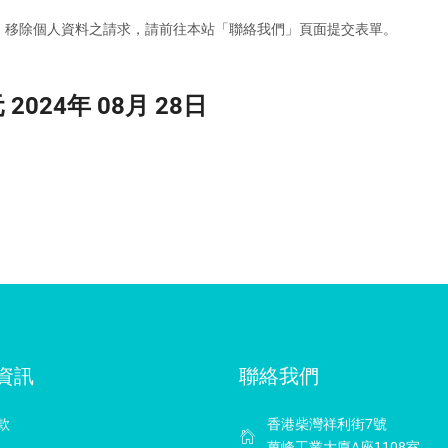
、移除個人資料之請求，請前往本站「聯絡我們」頁面提交表單。
24年 08月 28日
資訊
聯絡我們
款
香港柴灣祥利街7號
萬峰工業大廈A座1108室