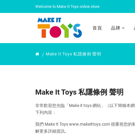
Welcome to Make It Toys online store
首頁
品牌
ColorBling 3 Gem Twin Pack 0.96kg
ColorBling 3 Mini Prisma 60g
ColorBling 6 Mini Prisma 0.96kg
ColorBling Big Gem Asst. (Blue) 60g
ColorBling Big Gem Asst. (Green) 60g
ColorBling Big Gem Asst. (Red) 60g
ColorBling First Jew Set 40g
ColorBling Flashing Gem Set 40g
ColorBling Gem Twin Pack 60g
ColorBling Jew Set 0.96kg
ColorBling Jewel Cuties 40g
ColorBling Surprise Bag 0.96kg
ColorBling Trendy Set 0.96kg
ColorBling Twin Colors 60g
Flash-peg Deluxe tool case
Flash-peg Super Deluxe tool case
Make It Toys 私隱條例 聲明
Make It Toys 私隱條例 聲明
非常歡迎您光臨「Make it toys 網站」（
下列內容：
我們 Make It Toys www.makeittoy
解更多詳細資訊。