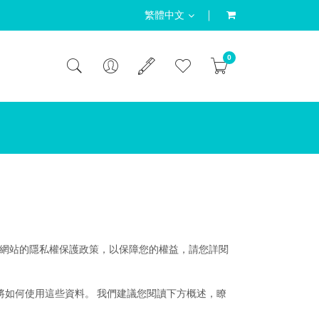
繁體中文
0
s 1.75oz
es Box Pack 8oz
les Box Pack 16oz
ors Dough 6 x 2oz
r Dough Pot Twin Colors Dough 2oz
Slime 3 Pot Trunk 1oz,2oz,4oz
說明本網站的隱私權保護政策，以保障您的權益，請您詳閱
料以及我們將如何使用這些資料。 我們建議您閱讀下方概述，瞭