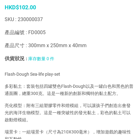
HKD$102.00
SKU : 230000037
產品編號 : FD0005
產品尺寸 : 300mm x 250mm x 40mm
供貨狀況 :
庫存數量 0 件
Flash-Dough Sea-life play-set
多彩黏土：套裝包括四罐雙色Flash-Dough以及一罐白色和黑色的普
通面團，總重300克。這是一種新的創新和獨特的黏土配方。
亮化模型：附有三組塑膠零件和燈模組，可以讓孩子們創造出會發
光的海洋生物模型。這是一種突破性的發光黏土，彩色的黏土可以
啟動燈模組。
場景卡：一組場景卡（尺寸為210X300毫米），增加遊戲的趣味性
和互動性。