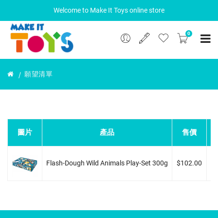
Welcome to Make It Toys online store
0
願望清單
圖片
產品
售價
Flash-Dough Wild Animals Play-Set 300g
$102.00