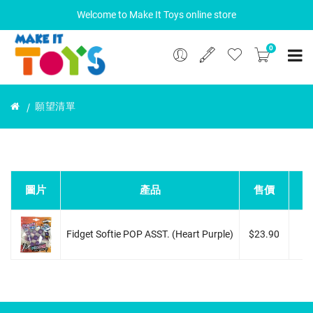
Welcome to Make It Toys online store
0
願望清單
圖片
產品
售價
Fidget Softie POP ASST. (heart Purple)
$23.90