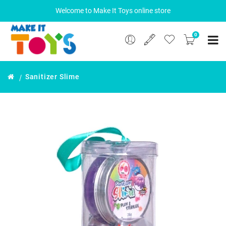
Welcome to Make It Toys online store
0
Sanitizer Slime