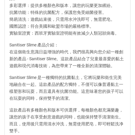
多彩選擇：提供多種顏色和版本，讓您的玩樂更加繽紛。
抗菌功能：特殊的抗菌配方，保護您免受細菌侵害。
簡易清洗：遊戲結束後，只需用水沖洗即可，無需肥皂。
國際認證：符合美國和歐盟市場的嚴格標準。
實驗室證實：西班牙實驗室證明能有效減少人類冠狀病毒。
Sanitiser Slime 產品介紹：
在這個衛生意識日益增強的時代，我們很高興向您介紹一種創
新的產品 - Sanitiser Slime。這款產品結合了兒童最喜愛的黏土
遊戲和現代消毒技術，為您帶來了一種全新的清潔體驗。
Sanitiser Slime 是一種獨特的抗菌黏土，它將玩樂和衛生完美
地融合在一起。這款產品的配方獨特，不僅可以像普通黏土一
樣塑形和玩耍，而且還具有抗菌功能。這意味著您的孩子可以
在玩耍的同時，保持雙手的清潔。
這款產品有多種顏色和版本可供選擇，每種顏色都充滿樂趣，
讓您的孩子在享受創意遊戲的同時，也能保持雙手清潔衛生。
而且，使用後只需用清水沖洗，無需使用肥皂，即可輕鬆洗净
雙手。