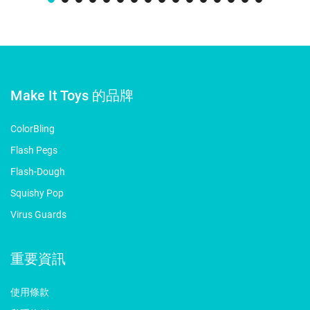
Make It Toys 的品牌
ColorBling
Flash Pegs
Flash-Dough
Squishy Pop
Virus Guards
重要資訊
使用條款