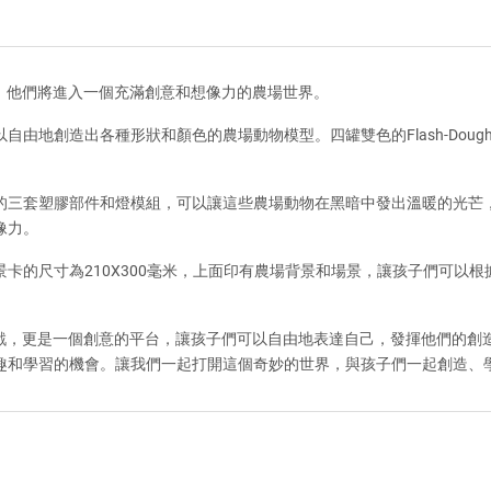
 play-set，他們將進入一個充滿創意和想像力的農場世界。
由地創造出各種形狀和顏色的農場動物模型。四罐雙色的Flash-Doug
的三套塑膠部件和燈模組，可以讓這些農場動物在黑暗中發出溫暖的光芒
像力。
卡的尺寸為210X300毫米，上面印有農場背景和場景，讓孩子們可以
ay-set 不僅是一款遊戲，更是一個創意的平台，讓孩子們可以自由地表達自己，發
趣和學習的機會。讓我們一起打開這個奇妙的世界，與孩子們一起創造、