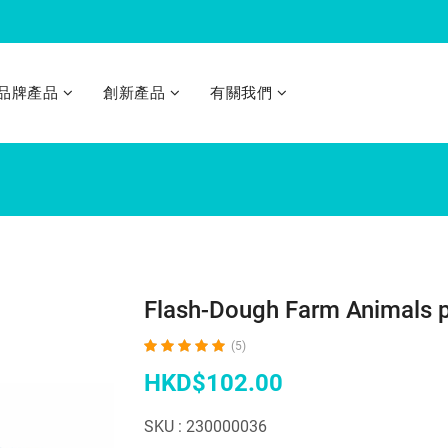
品牌產品
創新產品
有關我們
Flash-Dough Dino play-set 300g
Flash-Dough Farm Animals play-set 300g
Flash-Dough Flashing Cuties 60g
Flash-Dough Mini Scene set 180g
Flash-Dough Sea-life play-set 300g
Flash-Dough Wild Animals play-set 300g
Fidget Air Pop(hamburger)
Fidget Air Pop(snow strips)
Fidget Double Fun - 2PK. ASST. (lightning)
Fidget Double Fun - 2PK. ASST. (pineapple)
Fidget Softie POP ASST. (heart Purple)
Fidget Softie POP ASST. (heart)
Sanitizer Bubble
Sanitizer Bubbl
Sanitizer Bubb
Sanitizer Dough 4 Pot Twin Colors Dough 4 x 2oz
Sanitizer Dough Case 2oz Twin Col
Sanitize
Sanitizer 
Flash-Dough Farm Animals p
(5)
HKD$102.00
SKU : 230000036