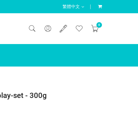
繁體中文
0
s 1.75oz
es Box Pack 8oz
les Box Pack 16oz
ors Dough 6 x 2oz
r Dough Pot Twin Colors Dough 2oz
Slime 3 Pot Trunk 1oz,2oz,4oz
lay-set - 300g