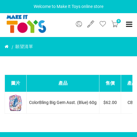
Welcome to Make It Toys online store
0
願望清單
圖片
產品
售價
產品
ColorBling Big Gem Asst. (Blue) 60g
$62.00
CB0