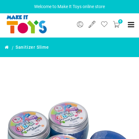
Welcome to Make It Toys online store
0
Sanitizer Slime