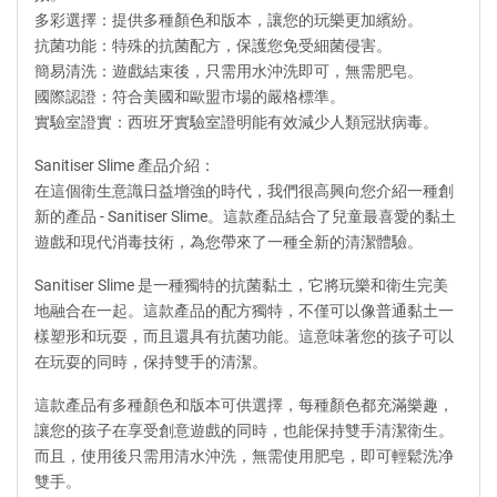
多彩選擇：提供多種顏色和版本，讓您的玩樂更加繽紛。
抗菌功能：特殊的抗菌配方，保護您免受細菌侵害。
簡易清洗：遊戲結束後，只需用水沖洗即可，無需肥皂。
國際認證：符合美國和歐盟市場的嚴格標準。
實驗室證實：西班牙實驗室證明能有效減少人類冠狀病毒。
Sanitiser Slime 產品介紹：
在這個衛生意識日益增強的時代，我們很高興向您介紹一種創
新的產品 - Sanitiser Slime。這款產品結合了兒童最喜愛的黏土
遊戲和現代消毒技術，為您帶來了一種全新的清潔體驗。
Sanitiser Slime 是一種獨特的抗菌黏土，它將玩樂和衛生完美
地融合在一起。這款產品的配方獨特，不僅可以像普通黏土一
樣塑形和玩耍，而且還具有抗菌功能。這意味著您的孩子可以
在玩耍的同時，保持雙手的清潔。
這款產品有多種顏色和版本可供選擇，每種顏色都充滿樂趣，
讓您的孩子在享受創意遊戲的同時，也能保持雙手清潔衛生。
而且，使用後只需用清水沖洗，無需使用肥皂，即可輕鬆洗净
雙手。